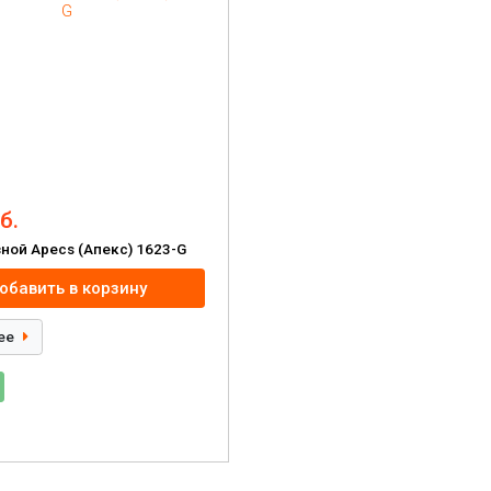
б.
ной Apecs (Апекс) 1623-G
обавить в корзину
ее