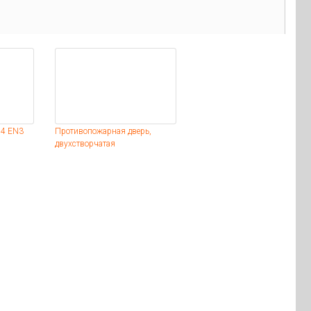
84 EN3
Противопожарная дверь,
двухстворчатая