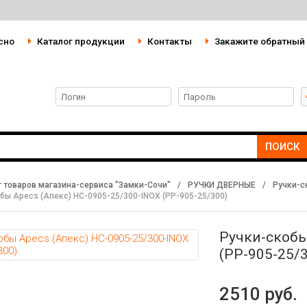
сно
Каталог продукции
Контакты
Закажите обратный
ПОИСК
г товаров магазина-сервиса "Замки-Сочи"
/
РУЧКИ ДВЕРНЫЕ
/
Ручки-с
бы Apecs (Апекс) HC-0905-25/300-INOX (PP-905-25/300)
Ручки-скобы
(PP-905-25/
2510 руб.