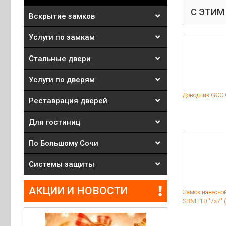
С ЭТИМ
Вскрытие замков
Услуги по замкам
Стальные двери
Услуги по дверям
Доводчик GCC 
Реставрация дверей
Для гостиниц
По Большому Сочи
Системы защиты
АКЦИИ И НОВОСТИ
Замок навесной
SBNE-10 "7x7" 