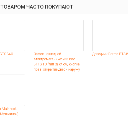
 ТОВАРОМ ЧАСТО ПОКУПАЮТ
GTS-840
Замок накладной
Доводчик Dorma BTS-
электромеханический Iseo
5113-10 (тип 3) ключ, кнопка,
прав, открытие двери наружу
 Mul-t-lock
(Мультилок)