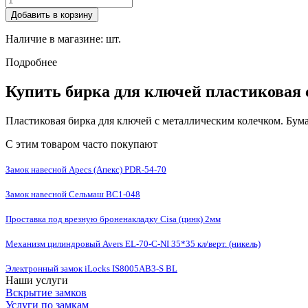
Добавить в корзину
Наличие в магазине:
шт.
Подробнее
Купить бирка для ключей пластиковая 
Пластиковая бирка для ключей с металлическим колечком. Бум
С этим товаром часто покупают
Замок навесной Apecs (Апекс) PDR-54-70
Замок навесной Сельмаш ВС1-048
Проставка под врезную броненакладку Cisa (цинк) 2мм
Механизм цилиндровый Avers EL-70-C-NI 35*35 кл/верт. (никель)
Электронный замок iLocks IS8005AB3-S BL
Наши услуги
Вскрытие замков
Услуги по замкам