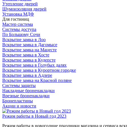
Утепление дверей
Шумоизоляция дверей
Установка МДФ
Для гостиниц
Мастер система
Системы доступа
По Большому Сочи
Вскрытие замка в Лоо
Вскрытие замка в Дагомысе
Вскрытие замка на Мацесте
Вскрытие замка в Хосте
Вскрытие замка в Кудепсте
Вскрытие замка в Голубых далях
Вскрытие замка в Курортном городке
Вскрытие замка в Адлере
Вскрытие замка на Красной поляне
Системы защиты
Накладные броненакладки
Врезные броненакладки
Бронепластины
Акции и новости
Режим работы в Новый год 2023
Режим работы в новогодние праздники магазина и сервиса вс