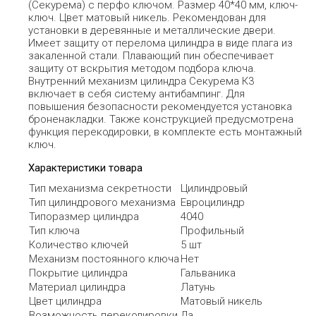
(Секурема) с перфо ключом. Размер 40*40 мм, ключ-
ключ. Цвет матовый никель. Рекомендован для
установки в деревянные и металлические двери.
Имеет защиту от перелома цилиндра в виде плага из
закаленной стали. Плавающий пин обеспечивает
защиту от вскрытия методом подбора ключа.
Внутренний механизм цилиндра Секурема К3
включает в себя систему антибампинг. Для
повышения безопасности рекомендуется установка
броненакладки. Также конструкцией предусмотрена
функция перекодировки, в комплекте есть монтажный
ключ.
Характеристики товара
Тип механизма секретности
Цилиндровый
Тип цилиндрового механизма
Евроцилиндр
Типоразмер цилиндра
4040
Тип ключа
Профильный
Количество ключей
5 шт
Механизм постоянного ключа
Нет
Покрытие цилиндра
Гальваника
Материал цилиндра
Латунь
Цвет цилиндра
Матовый никель
Возможность перекодировки
Да