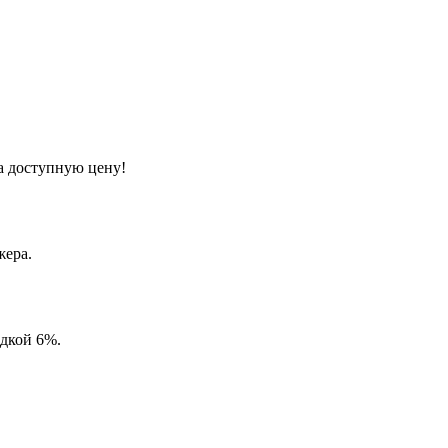
а доступную цену!
жера.
идкой 6%.