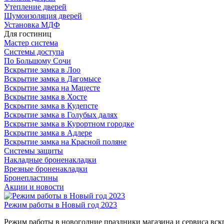
Утепление дверей
Шумоизоляция дверей
Установка МДФ
Для гостиниц
Мастер система
Системы доступа
По Большому Сочи
Вскрытие замка в Лоо
Вскрытие замка в Дагомысе
Вскрытие замка на Мацесте
Вскрытие замка в Хосте
Вскрытие замка в Кудепсте
Вскрытие замка в Голубых далях
Вскрытие замка в Курортном городке
Вскрытие замка в Адлере
Вскрытие замка на Красной поляне
Системы защиты
Накладные броненакладки
Врезные броненакладки
Бронепластины
Акции и новости
Режим работы в Новый год 2023
Режим работы в новогодние праздники магазина и сервиса вс