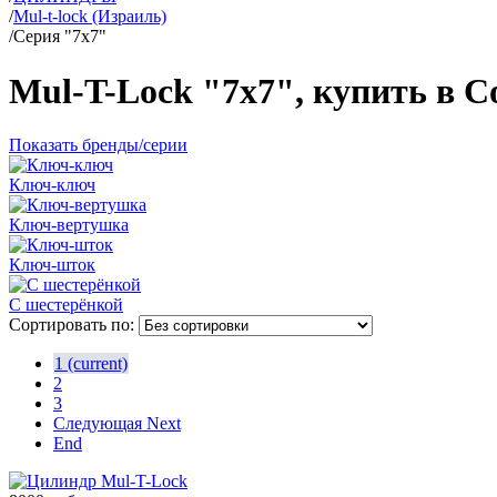
/
Mul-t-lock (Израиль)
/
Серия "7x7"
Mul-T-Lock "7x7", купить в С
Показать бренды/серии
Ключ-ключ
Ключ-вертушка
Ключ-шток
С шестерёнкой
Сортировать по:
1
(current)
2
3
Следующая
Next
End