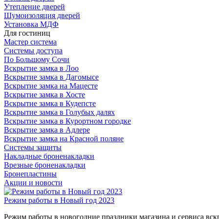
Утепление дверей
Шумоизоляция дверей
Установка МДФ
Для гостиниц
Мастер система
Системы доступа
По Большому Сочи
Вскрытие замка в Лоо
Вскрытие замка в Дагомысе
Вскрытие замка на Мацесте
Вскрытие замка в Хосте
Вскрытие замка в Кудепсте
Вскрытие замка в Голубых далях
Вскрытие замка в Курортном городке
Вскрытие замка в Адлере
Вскрытие замка на Красной поляне
Системы защиты
Накладные броненакладки
Врезные броненакладки
Бронепластины
Акции и новости
Режим работы в Новый год 2023
Режим работы в новогодние праздники магазина и сервиса вс