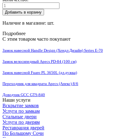
Добавить в корзину
Наличие в магазине:
шт.
Подробнее
С этим товаром часто покупают
Замок навесной Handle Design (Хендл Дизайн) Series E-70
Замок велосипедный Apecs PD-84 (100 см)
Замок навесной Fuaro PL 3650L (дл.дужка)
Переходник для квадрата Apecs (Апекс) 8/6
Доводчик GCC GTS-840
Наши услуги
Вскрытие замков
Услуги по замкам
Стальные двери
Услуги по дверям
Реставрация дверей
По Большому Сочи