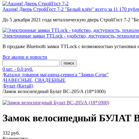
Акция! Дверь СтройГост 7-2 "Белый клён" всего за 11 170 рубл
До 5 декабря 2021 года металлическую дверь СтройГост 7-2 "Б
Электронные замки TTLock - удобство, доступность, технологи
В продаже Bluetooth замки TTLock с возможностью установки н
Все акции и новости
поиск
0 шт. - 0.0 руб.
/
Каталог товаров магазина-сервиса "Замки-Сочи"
/
НАВЕСНЫЕ, СВАДЕБНЫЕ
/
Булат (Китай)
/
Замок велосипедный Булат ВС-205/А (18*1000)
Замок велосипедный БУЛАТ ВС
332 руб.
Количество: