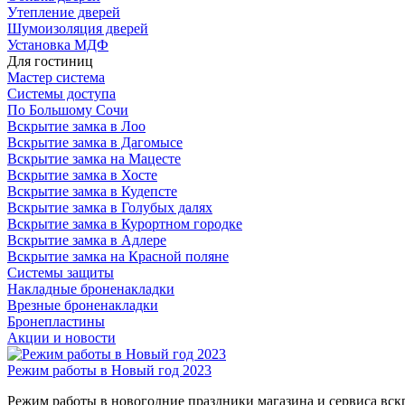
Утепление дверей
Шумоизоляция дверей
Установка МДФ
Для гостиниц
Мастер система
Системы доступа
По Большому Сочи
Вскрытие замка в Лоо
Вскрытие замка в Дагомысе
Вскрытие замка на Мацесте
Вскрытие замка в Хосте
Вскрытие замка в Кудепсте
Вскрытие замка в Голубых далях
Вскрытие замка в Курортном городке
Вскрытие замка в Адлере
Вскрытие замка на Красной поляне
Системы защиты
Накладные броненакладки
Врезные броненакладки
Бронепластины
Акции и новости
Режим работы в Новый год 2023
Режим работы в новогодние праздники магазина и сервиса вс