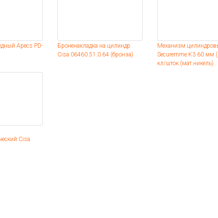
едный Apecs PD-
Броненакладка на цилиндр
Механизм цилиндров
Cisa 06460.51.0.64 (бронза)
Securemme K3 60 мм (
кл/шток (мат.никель)
ческий Cisa