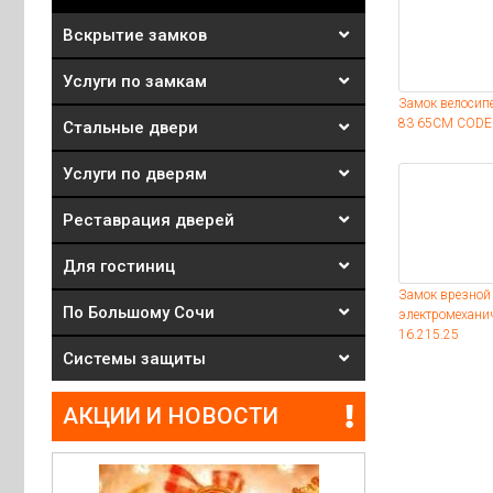
Вскрытие замков
Услуги по замкам
Замок велосип
83 65CM CODE
Стальные двери
Услуги по дверям
Реставрация дверей
Для гостиниц
Замок врезной
По Большому Сочи
электромехани
16.215.25
Системы защиты
АКЦИИ И НОВОСТИ