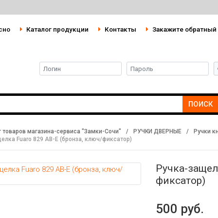
сно
Каталог продукции
Контакты
Закажите обратный
ПОИСК
г товаров магазина-сервиса "Замки-Сочи"
/
РУЧКИ ДВЕРНЫЕ
/
Ручки к
елка Fuaro 829 AB-E (бронза, ключ/фиксатор)
Ручка-защел
фиксатор)
500 руб.