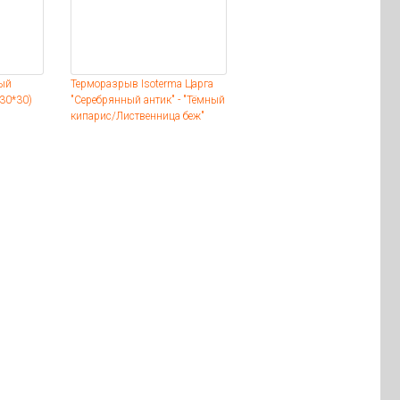
ый
Терморазрыв Isoterma Царга
30*30)
"Серебрянный антик" - "Тёмный
кипарис/Лиственница беж"