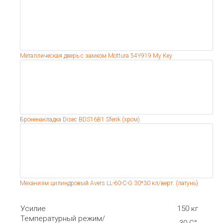
Металлическая дверь с замком Mottura 54Y919 Мy Кey
Броненакладка Disec BDS16В1 Sferik (хром)
Механизм цилиндровый Avers LL-60-C-G 30*30 кл/верт. (латунь)
Усилие
150 кг
Температурный режим/